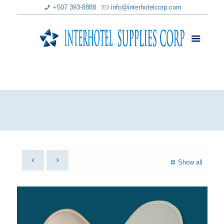
+507 393-8888
info@interhotelcorp.com
Show all