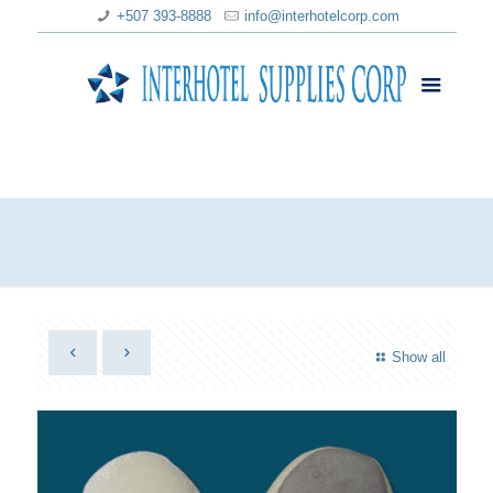
+507 393-8888
info@interhotelcorp.com
Show all